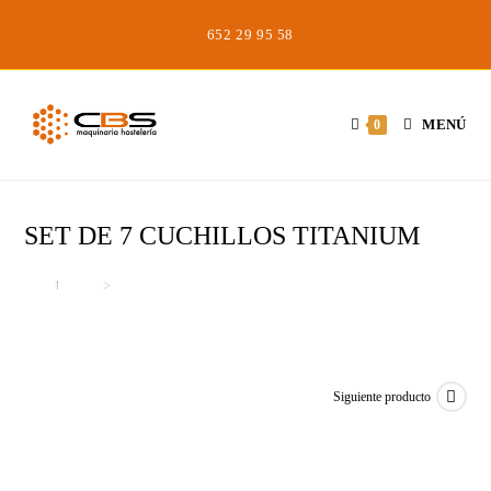
Saltar
652 29 95 58
al
contenido
MENÚ
0
SET DE 7 CUCHILLOS TITANIUM
Inicio
>
>
SET DE 7 CUCHILLOS TITANIUM
Siguiente producto